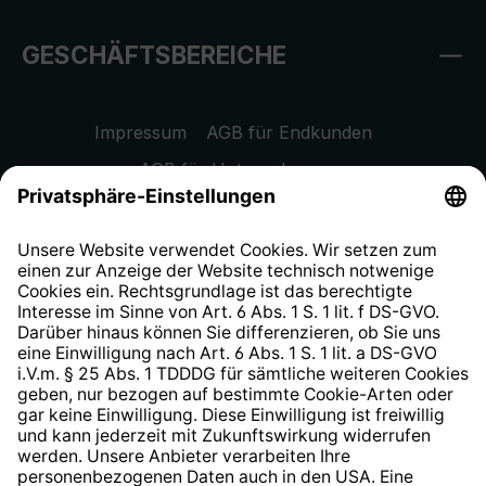
GESCHÄFTSBEREICHE
Impressum
AGB für Endkunden
AGB für Unternehmen
Datenschutzhinweis
EU Data Act
Widerrufsrecht
Hinweisgeberschutzsystem
Barrierefreiheit