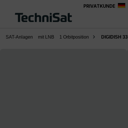
PRIVATKUNDE
Zum Hauptinhalt springen
SAT-Anlagen
mit LNB
1 Orbitposition
DIGIDISH 33
Bildergalerie überspringen