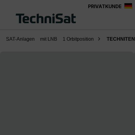
PRIVATKUNDE
Zum Hauptinhalt springen
SAT-Anlagen
mit LNB
1 Orbitposition
TECHNITENN
Bildergalerie überspringen