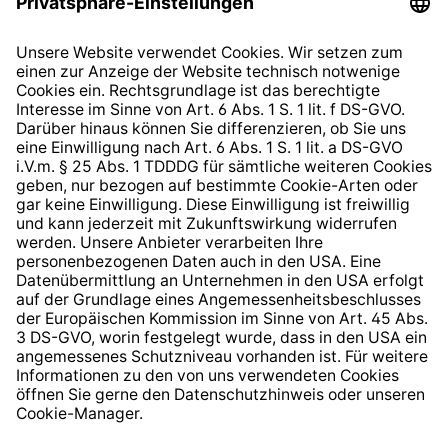
Datenschutzhinweis
EU Data Act
Widerrufsrecht
Hinweisgeberschutzsystem
Barrierefreiheit
* Alle Preise inkl. gesetzl. Mehrwertsteuer zzgl.
Versandkosten
und ggf. Nachnahmegebühren, wenn nicht