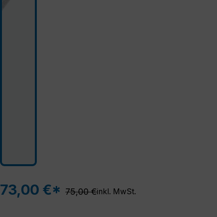
73,00 €*
Regulärer Preis:
75,00 €
inkl. MwSt.