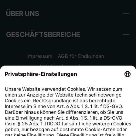
ÜBER UNS
GESCHÄFTSBEREICHE
Impressum
AGB für Endkunden
AGB für Unternehmen
Datenschutzhinweis
EU Data Act
Widerrufsrecht
Hinweisgeberschutzsystem
Barrierefreiheit