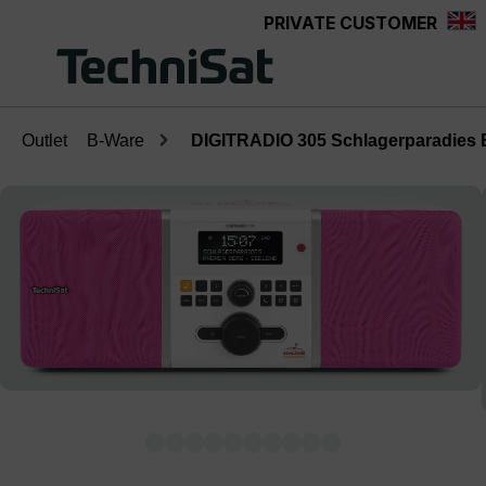
PRIVATE CUSTOMER
Skip to main content
Outlet
B-Ware
DIGITRADIO 305 Schlagerparadies E
Skip image gallery