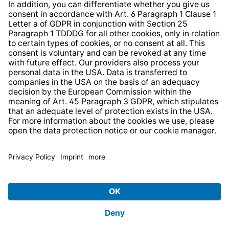
* All prices incl. VAT plus
shipping costs
and possible
delivery charges, if not stated otherwise.
© 2026 TechniSat Digital GmbH
TechniSat is a company of the
LEPPER Stiftung e.S.
.