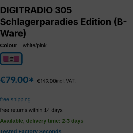
DIGITRADIO 305
Schlagerparadies Edition (B-
Ware)
Colour
white/pink
white/pink
€79.00*
Regular price:
€149.00
incl. VAT.
free shipping
free returns within 14 days
Available, delivery time: 2-3 days
Tested Factory Seconds