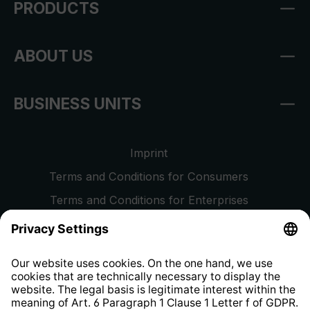
PRODUCTS
ABOUT US
BUSINESS UNITS
Imprint
Terms and Conditions for Consumers
Terms and Conditions for Enterprises
Privacy Policy
EU Data Act
Right of Withdrawal
Whistleblower Protection System
Web Accessibility