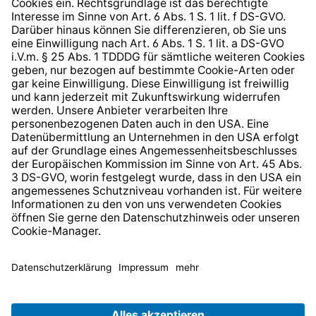
Barrierefreiheit
* Alle Preise inkl. gesetzl. Mehrwertsteuer zzgl.
Versandkosten
und ggf. Nachnahmegebühren, wenn nicht
anders angegeben.
© 2026 TechniSat Digital GmbH