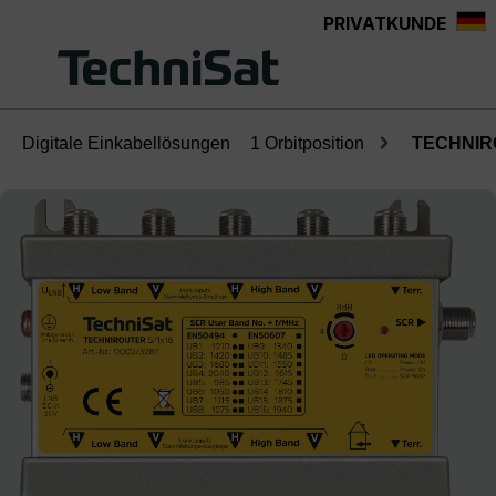
PRIVATKUNDE
Zum Hauptinhalt springen
Digitale Einkabellösungen
1 Orbitposition
TECHNIR
Bildergalerie überspringen