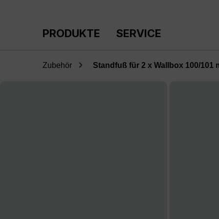
m Hauptinhalt springen
Zur Suche springen
Zur Hauptnavigation springen
PRODUKTE
SERVICE
Zubehör
Standfuß für 2 x Wallbox 100/101 
Bildergalerie überspringen