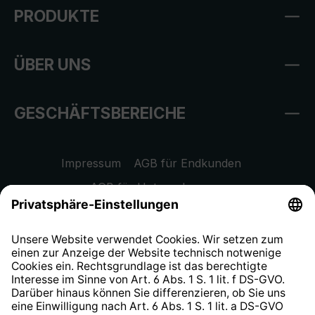
PRODUKTE
ÜBER UNS
GESCHÄFTSBEREICHE
Impressum
AGB für Endkunden
AGB für Unternehmen
Datenschutzhinweis
EU Data Act
Widerrufsrecht
Hinweisgeberschutzsystem
Barrierefreiheit