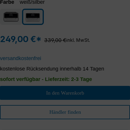
Farbe
weiß/silber
anthrazit/silber
weiß/silber
249,00 €*
Regulärer Preis:
339,00 €
inkl. MwSt.
versandkostenfrei
kostenlose Rücksendung innerhalb 14 Tagen
sofort verfügbar - Lieferzeit: 2-3 Tage
In den Warenkorb
Händler finden