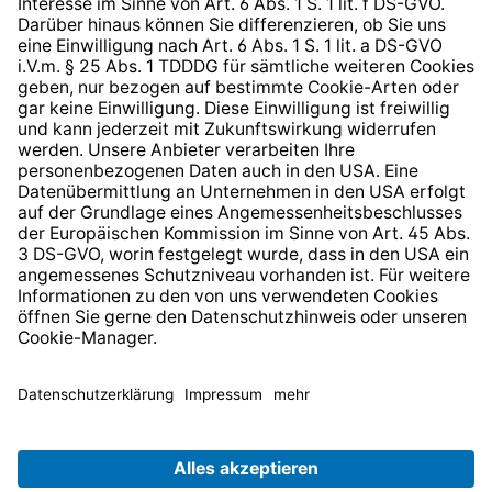
Barrierefreiheit
* Alle Preise inkl. gesetzl. Mehrwertsteuer zzgl.
Versandkosten
und ggf. Nachnahmegebühren, wenn nicht
anders angegeben.
© 2026 TechniSat Digital GmbH