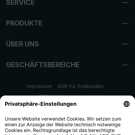
SERVICE
PRODUKTE
ÜBER UNS
GESCHÄFTSBEREICHE
Impressum
AGB für Endkunden
AGB für Unternehmen
Datenschutzhinweis
EU Data Act
Widerrufsrecht
Hinweisgeberschutzsystem