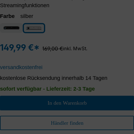
Streamingfunktionen
Farbe
silber
schwarz
silber
149,99 €*
Regulärer Preis:
169,00 €
inkl. MwSt.
versandkostenfrei
kostenlose Rücksendung innerhalb 14 Tagen
sofort verfügbar - Lieferzeit: 2-3 Tage
In den Warenkorb
Händler finden