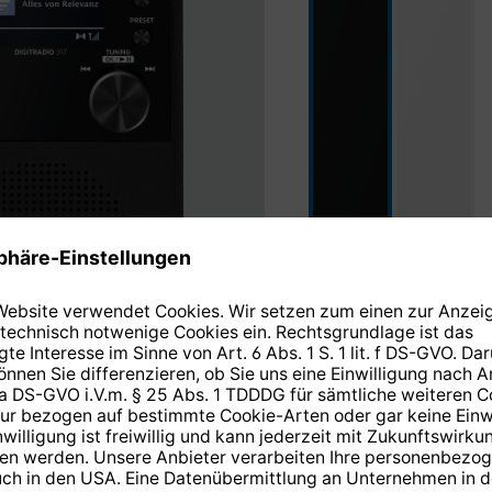
schwarz
weiß