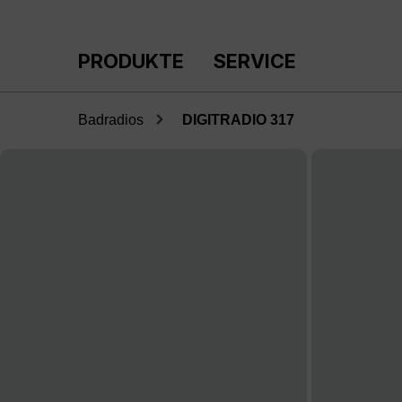
m Hauptinhalt springen
Zur Suche springen
Zur Hauptnavigation springen
PRODUKTE
SERVICE
Badradios
DIGITRADIO 317
Bildergalerie überspringen