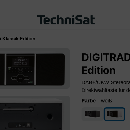
 Klassik Edition
DIGITRAD
Edition
DAB+/UKW-Stereorad
Direktwahltaste für
Farbe
weiß
anthrazit
weiß