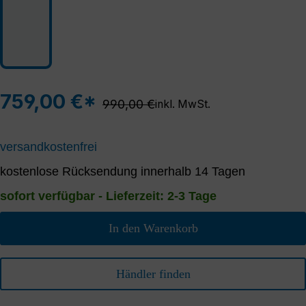
759,00 €*
Regulärer Preis:
990,00 €
inkl. MwSt.
versandkostenfrei
kostenlose Rücksendung innerhalb 14 Tagen
sofort verfügbar - Lieferzeit: 2-3 Tage
In den Warenkorb
Händler finden