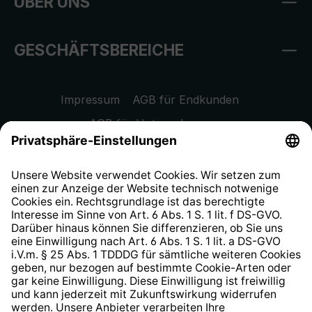
ÜBER UNS
GESCHÄFTSBEREICHE
Impressum
AGB für Endkunden
AGB für Unternehmen
Datenschutzhinweis
EU Data Act
Widerrufsrecht
Hinweisgeberschutzsystem
Barrierefreiheit