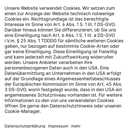
Widerrufsrecht
Hinweisgeberschutzsystem
Barrierefreiheit
* Alle Preise inkl. gesetzl. Mehrwertsteuer zzgl.
Versandkosten
und ggf. Nachnahmegebühren, wenn nicht
anders angegeben.