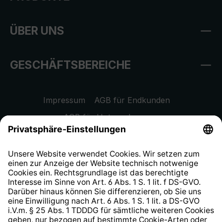
ÜBER UNS
GESCHÄFTSBEREICHE
Impressum
AGB für Endkunden
AGB für Unternehmen
Datenschutzhinweis
EU Data Act
Widerrufsrecht
Hinweisgeberschutzsystem
Barrierefreiheit