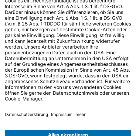
Barrierefreiheit
* Alle Preise inkl. gesetzl. Mehrwertsteuer zzgl.
Versandkosten
und ggf. Nachnahmegebühren, wenn nicht
anders angegeben.
© 2026 TechniSat Digital GmbH