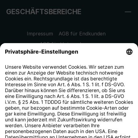
GESCHÄFTSBEREICHE
Impressum
AGB für Endkunden
AGB für Unternehmen
Datenschutzhinweis
EU Data Act
Widerrufsrecht
Hinweisgeberschutzsystem
Barrierefreiheit