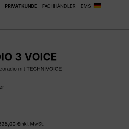
PRIVATKUNDE
FACHHÄNDLER
EMS
IO 3 VOICE
oradio mit TECHNIVOICE
er
Regulärer Preis:
225,00 €
inkl. MwSt.