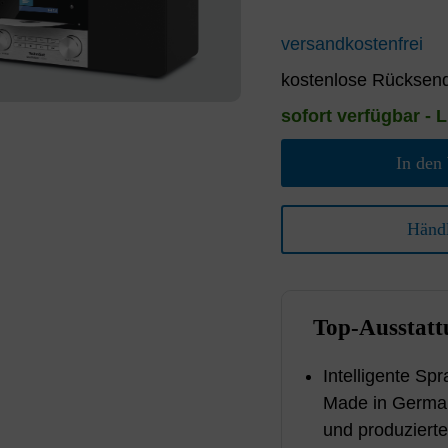
versandkostenfrei
kostenlose Rücksend
sofort verfügbar - L
In den
Händl
Top-Ausstatt
Intelligente S
Made in German
und produzierte