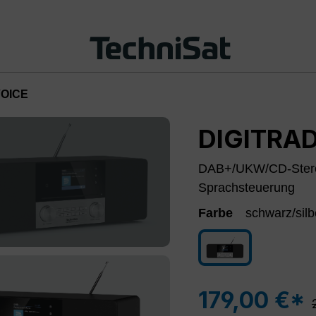
VOICE
DIGITRAD
DAB+/UKW/CD-Stere
Sprachsteuerung
Farbe
schwarz/silb
schwarz/silber
179,00 €*