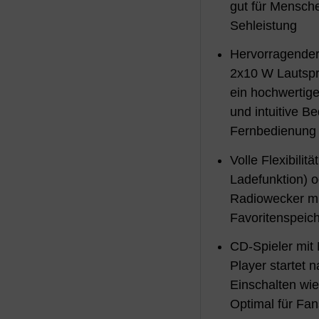
gut für Mensch
Sehleistung
Hervorragender
2x10 W Lautspr
ein hochwertig
und intuitive B
Fernbedienung
Volle Flexibilit
Ladefunktion) o
Radiowecker mi
Favoritenspeic
CD-Spieler mi
Player startet
Einschalten wie
Optimal für Fa