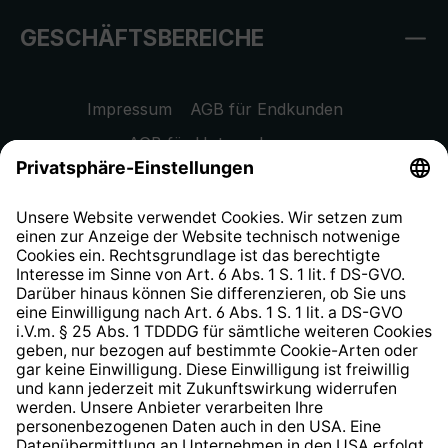
GESCHÄFTSBEREICHE
Impressum
AGB für Endkunden
AGB für Unternehmen
Datenschutzhinweis
EU Data Act
Widerrufsrecht
Hinweisgeberschutzsystem
Barrierefreiheit