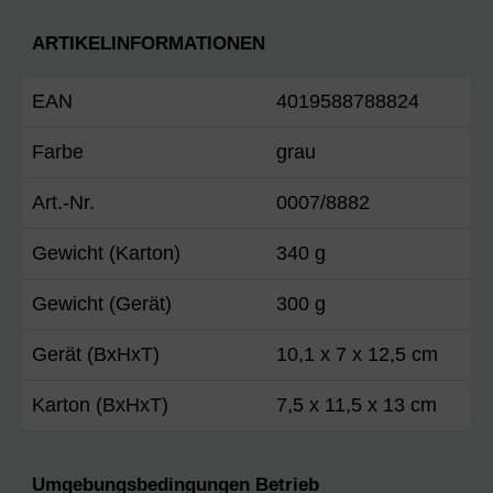
ARTIKELINFORMATIONEN
EAN
4019588788824
Farbe
grau
Art.-Nr.
0007/8882
Gewicht (Karton)
340 g
Gewicht (Gerät)
300 g
Gerät (BxHxT)
10,1 x 7 x 12,5 cm
Karton (BxHxT)
7,5 x 11,5 x 13 cm
Umgebungsbedingungen Betrieb