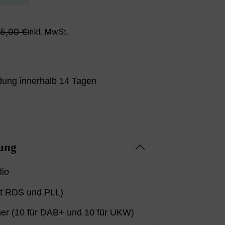
egulärer Preis:
5,00 €
inkl. MwSt.
ung innerhalb 14 Tagen
ung
dio
t RDS und PLL)
her (10 für DAB+ und 10 für UKW)