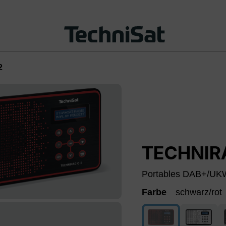
2
TECHNIR
Portables DAB+/UK
Farbe
schwarz/rot
schwarz/rot
schwarz
(Diese Option ist zur