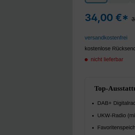
34,00 €*
R
3
versandkostenfrei
kostenlose Rücksend
nicht lieferbar
Top-Ausstatt
DAB+ Digitalra
UKW-Radio (mi
Favoritenspeic