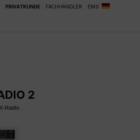
PRIVATKUNDE
FACHHÄNDLER
EMS
ADIO 2
W-Radio
/silber
schwarz/weiß hochglanz
zeit nicht verfügbar.)