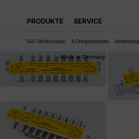
m Hauptinhalt springen
Zur Suche springen
Zur Hauptnavigation springen
PRODUKTE
SERVICE
SAT-Multischalter
4 Orbitpositionen
Verteilkom
Bildergalerie überspringen