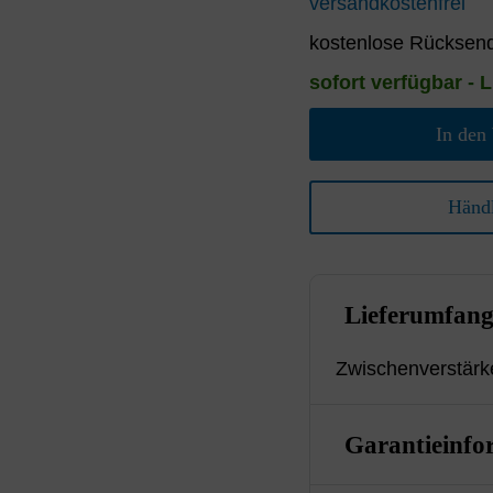
versandkostenfrei
kostenlose Rücksend
sofort verfügbar - L
In den
Händl
Lieferumfan
Zwischenverstärk
Garantieinfo