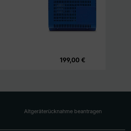
199,00 €
Regulärer Preis:
Altgeräterücknahme
beantragen