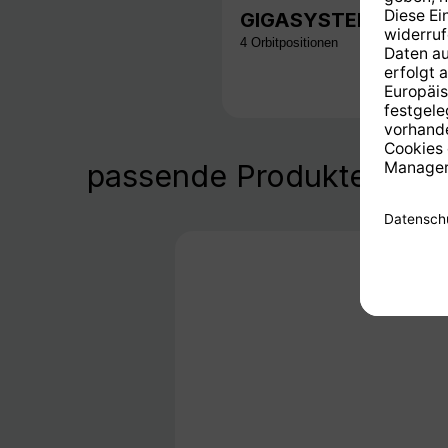
GIGASYSTEM 17/8 K 
4 Orbitpositionen
passende Produkte