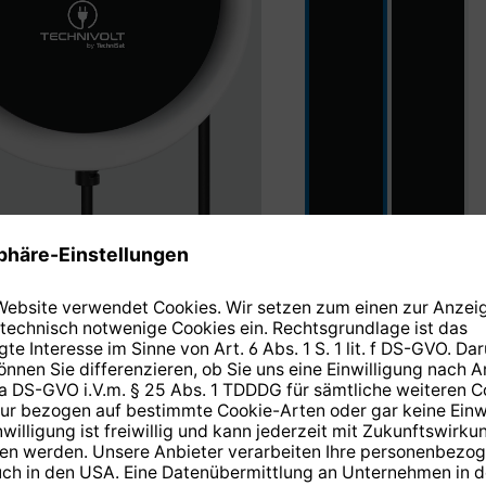
5 m
7,5 m