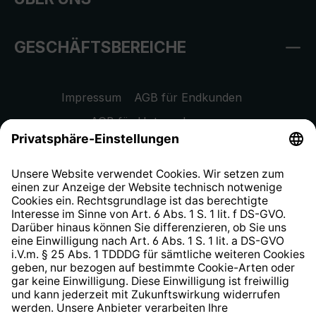
GESCHÄFTSBEREICHE
Impressum
AGB für Endkunden
AGB für Unternehmen
Datenschutzhinweis
EU Data Act
Widerrufsrecht
Hinweisgeberschutzsystem
Barrierefreiheit