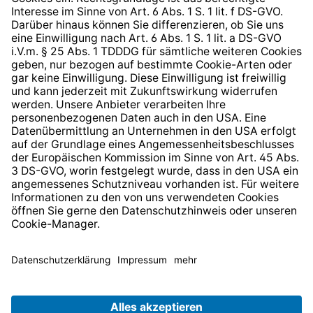
Barrierefreiheit
* Alle Preise inkl. gesetzl. Mehrwertsteuer zzgl.
Versandkosten
und ggf. Nachnahmegebühren, wenn nicht
anders angegeben.
© 2026 TechniSat Digital GmbH