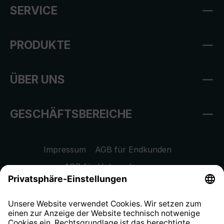
SERVICE
PRODUKTE
ÜBER UNS
GESCHÄFTSBEREICHE
Impressum
AGB für Endkunden
AGB für Unternehmen
Datenschutzhinweis
EU Data Act
Widerrufsrecht
Hinweisgeberschutzsystem