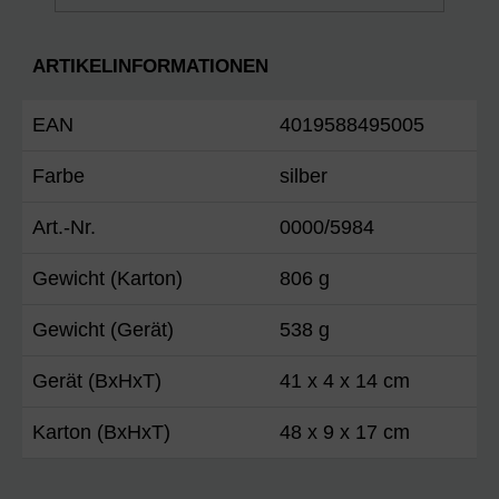
ARTIKELINFORMATIONEN
EAN
4019588495005
Farbe
silber
Art.-Nr.
0000/5984
Gewicht (Karton)
806 g
Gewicht (Gerät)
538 g
Gerät (BxHxT)
41 x 4 x 14 cm
Karton (BxHxT)
48 x 9 x 17 cm