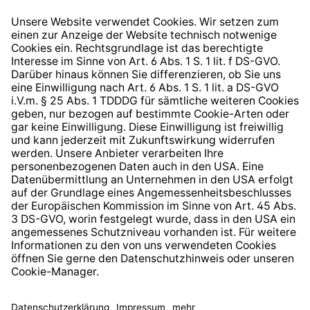
Widerrufsrecht
Hinweisgeberschutzsystem
Barrierefreiheit
* Alle Preise inkl. gesetzl. Mehrwertsteuer zzgl.
Versandkosten
und ggf. Nachnahmegebühren, wenn nicht
anders angegeben.