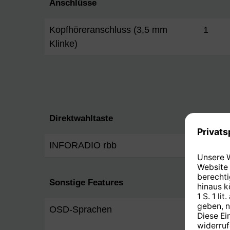
Anschlüsse
Kopfhöreranschluss (3,5 mm
1
Klinke)
Direktwahltaste
INFORADIO rbb
Ja
Sonstige Features
OSD-Sprachen
Englis
Franzö