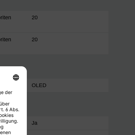
riten
20
riten
20
OLED
Ja