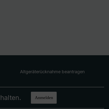
Altgeräterücknahme
beantragen
halten.
Anmelden