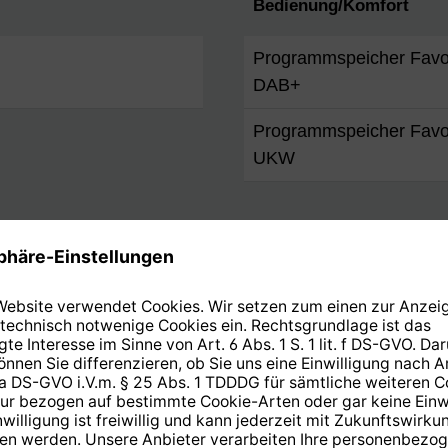
Bedienung/Komfort
Programmspeicher Favo
DAB+
Programmspeicher Favo
UKW
Display
Typ
Stromversorgung
ch, Deutsch,
Akku wechselbar
sisch, Polnisch,