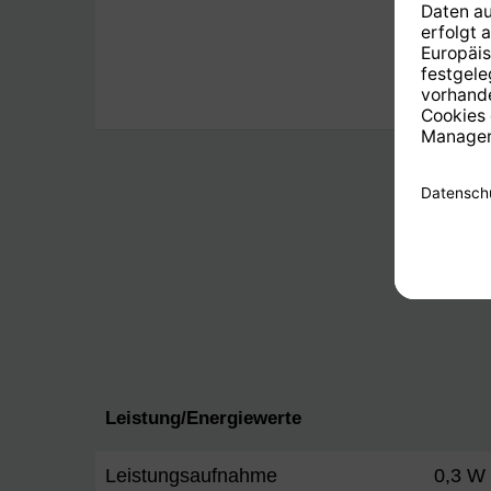
Italie
Tschec
Dänis
Slowe
Leistung/Energiewerte
Leistungsaufnahme
0,3 W