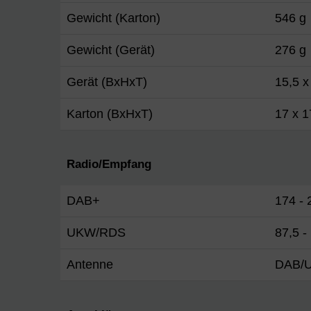
Gewicht (Karton)
546 g
Gewicht (Gerät)
276 g
Gerät (BxHxT)
15,5 x
Karton (BxHxT)
17 x 1
Radio/Empfang
DAB+
174 -
UKW/RDS
87,5 
Antenne
DAB/U