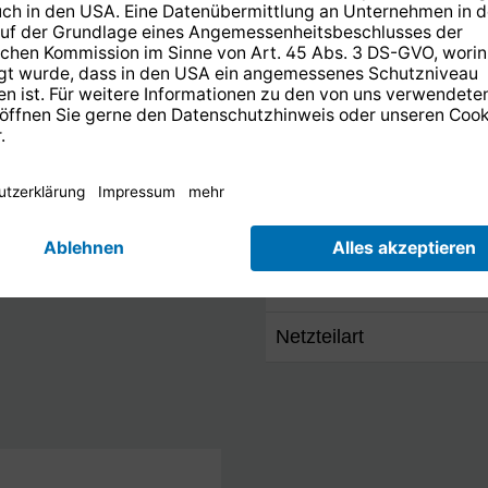
Akku integriert
nisch, Niederländisch,
hisch, Norwegisch,
Akkutyp
ch, Schwedisch,
nisch
Akkulaufzeit (max.)
Nennspannung
Frequenz
Netzteil
Netzteilart