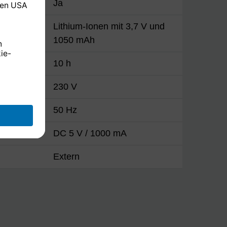
Ja
Lithium-Ionen mit 3,7 V und
1050 mAh
10 h
230 V
50 Hz
DC 5 V / 1000 mA
Extern