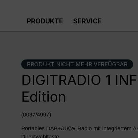
m Hauptinhalt springen
Zur Suche springen
Zur Hauptnavigation springen
PRODUKTE
SERVICE
PRODUKT NICHT MEHR VERFÜGBAR
DIGITRADIO 1 IN
Edition
(0037/4997)
Portables DAB+/UKW-Radio mit integriertem 
Direktwahltaste