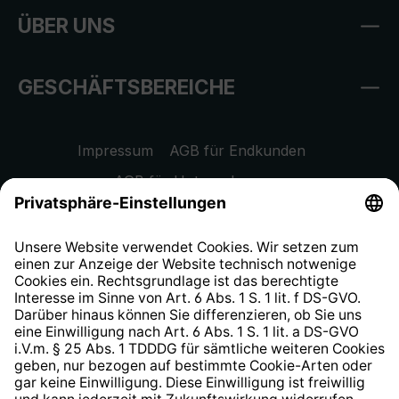
ÜBER UNS
GESCHÄFTSBEREICHE
Impressum
AGB für Endkunden
AGB für Unternehmen
Datenschutzhinweis
EU Data Act
Widerrufsrecht
Hinweisgeberschutzsystem
Barrierefreiheit