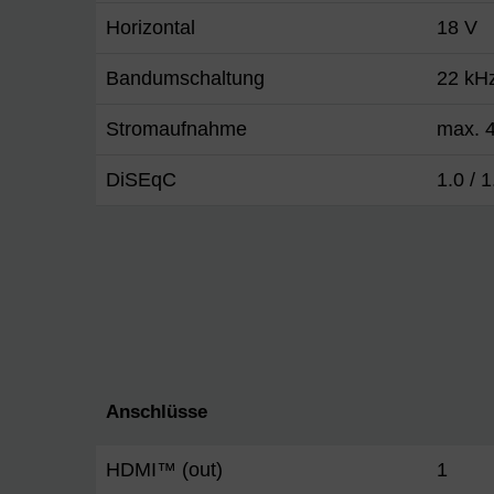
Horizontal
18 V
Bandumschaltung
22 kH
Stromaufnahme
max. 4
DiSEqC
1.0 / 1
Anschlüsse
HDMI™ (out)
1