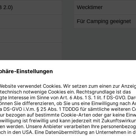
 2.0)
Wecktimer
Für Camping geeignet
chts / links )