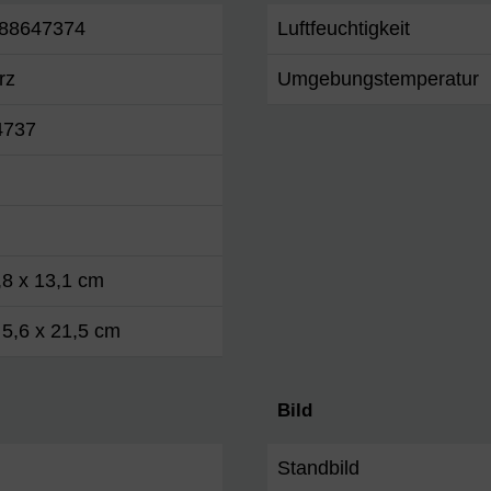
88647374
Luftfeuchtigkeit
rz
Umgebungstemperatur
4737
,8 x 13,1 cm
 5,6 x 21,5 cm
Bild
Standbild