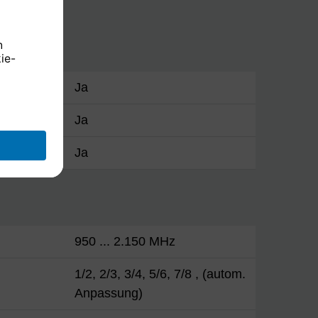
me
Ja
Ja
Ja
950 ... 2.150 MHz
1/2, 2/3, 3/4, 5/6, 7/8 , (autom.
Anpassung)