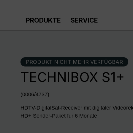
m Hauptinhalt springen
Zur Suche springen
Zur Hauptnavigation springen
PRODUKTE
SERVICE
PRODUKT NICHT MEHR VERFÜGBAR
TECHNIBOX S1+
(0006/4737)
HDTV-DigitalSat-Receiver mit digitaler Videorek
HD+ Sender-Paket für 6 Monate