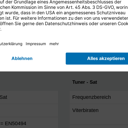
Entschlüsselungssyste
Conax
Nagravision
CI+
Tuner - Sat
lSat
Frequenzbereich
Viterbiraten
= EN50494