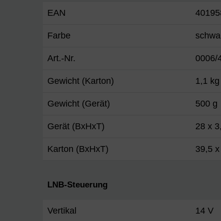
EAN
40195
Farbe
schwa
Art.-Nr.
0006/
Gewicht (Karton)
1,1 kg
Gewicht (Gerät)
500 g
Gerät (BxHxT)
28 x 3
Karton (BxHxT)
39,5 x
LNB-Steuerung
Vertikal
14 V