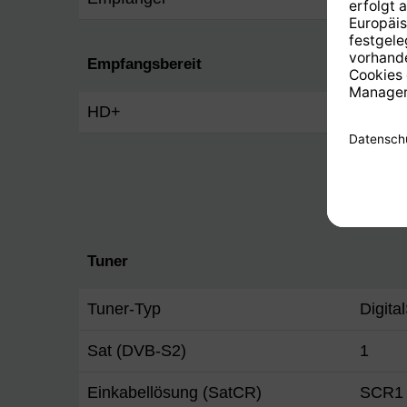
Empfangsbereit
HD+
Ja
Tuner
Tuner-Typ
Digita
Sat (DVB-S2)
1
Einkabellösung (SatCR)
SCR1 