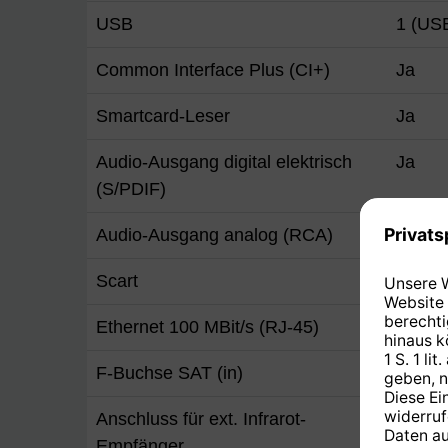
USB
1 (USB
Common Interface Plus (CI+)
Ja
Smartcard-Leser
Ja
Audio-Ausgang digital elektrisch
Ja
(S/PDIF)
Audio-Ausgang analog (RCA)
Ja ( re
Scart
1
Ethernet 100 MBit/s (RJ-45)
Ja
F-Buchse SAT (in)
1
Anschluss für ext. Infrarot-
1
Empfänger