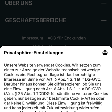
ÜBER UNS
GESCHÄFTSBEREICHE
Impressum
AGB für Endkunden
AGB für Unternehmen
Datenschutzhinweis
EU Data Act
Widerrufsrecht
Hinweisgeberschutzsystem
Barrierefreiheit