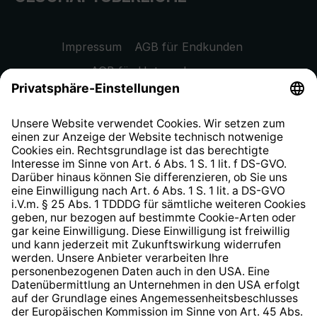
Impressum
AGB für Endkunden
AGB für Unternehmen
Datenschutzhinweis
EU Data Act
Widerrufsrecht
Hinweisgeberschutzsystem
Barrierefreiheit