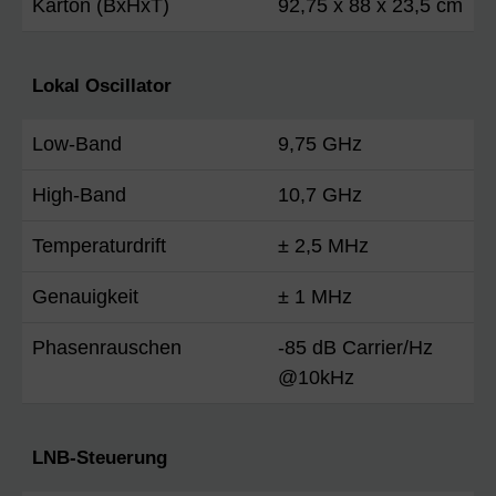
Karton (BxHxT)
92,75 x 88 x 23,5 cm
Lokal Oscillator
Low-Band
9,75 GHz
High-Band
10,7 GHz
Temperaturdrift
± 2,5 MHz
Genauigkeit
± 1 MHz
Phasenrauschen
-85 dB Carrier/Hz
@10kHz
LNB-Steuerung