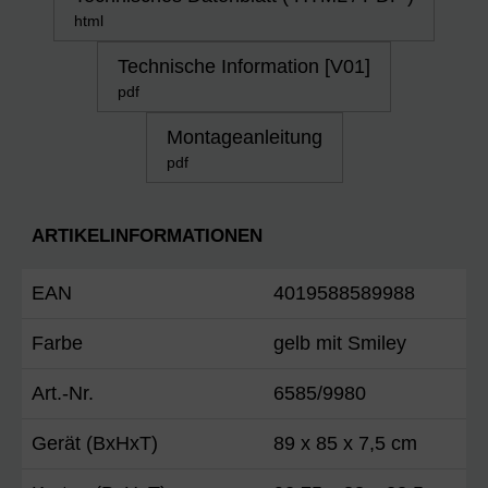
html
Technische Information [V01]
pdf
Montageanleitung
pdf
ARTIKELINFORMATIONEN
EAN
4019588589988
Farbe
gelb mit Smiley
Art.-Nr.
6585/9980
Gerät (BxHxT)
89 x 85 x 7,5 cm