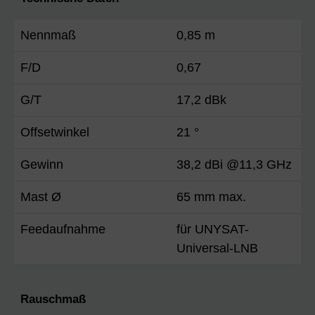
Nennmaß
0,85 m
F/D
0,67
G/T
17,2 dBk
Offsetwinkel
21 °
Gewinn
38,2 dBi @11,3 GHz
Mast Ø
65 mm max.
Feedaufnahme
für UNYSAT-
Universal-LNB
Rauschmaß