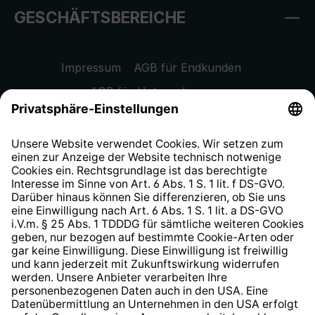
GESCHÄFTSBEREICHE
Impressum
AGB für Endkunden
AGB für Unternehmen
Datenschutzhinweis
EU Data Act
Widerrufsrecht
Hinweisgeberschutzsystem
Barrierefreiheit