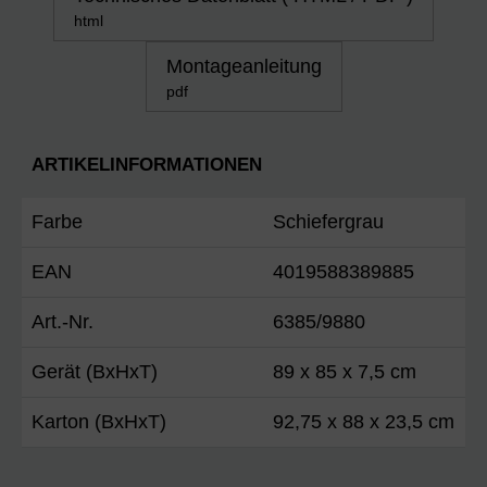
html
Montageanleitung
pdf
ARTIKELINFORMATIONEN
Farbe
Schiefergrau
EAN
4019588389885
Art.-Nr.
6385/9880
Gerät (BxHxT)
89 x 85 x 7,5 cm
Karton (BxHxT)
92,75 x 88 x 23,5 cm