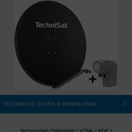
Technisches Datenblatt ( HTML / PDF )