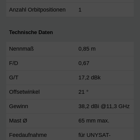
Anzahl Orbitpositionen
1
Technische Daten
Nennmaß
0,85 m
F/D
0,67
G/T
17,2 dBk
Offsetwinkel
21 °
Gewinn
38,2 dBi @11,3 GHz
Mast Ø
65 mm max.
Feedaufnahme
für UNYSAT-