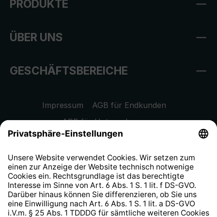
PRODUKTE
ÜBER UNS
GESCHÄFTSBEREICHE
Impressum
AGB für Endkunden
AGB für Unternehmen
Datenschutzhinweis
EU Data Act
Widerrufsrecht
Hinweisgeberschutzsystem
Barrierefreiheit