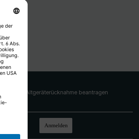
Altgeräterücknahme
beantragen
halten.
Anmelden