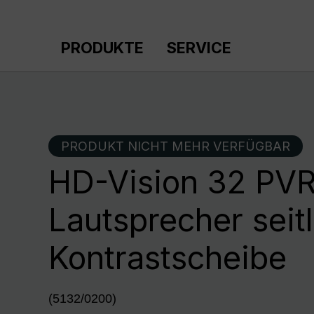
m Hauptinhalt springen
Zur Suche springen
Zur Hauptnavigation springen
PRODUKTE
SERVICE
PRODUKT NICHT MEHR VERFÜGBAR
HD-Vision 32 PVR
Lautsprecher seitl
Kontrastscheibe
(5132/0200)