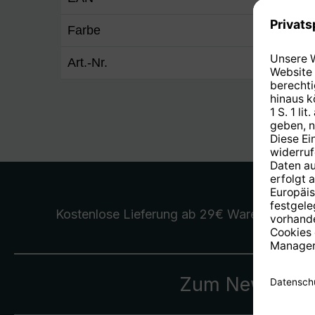
Farbe
silber
Art.-Nr.
5132/
Kostenlose Lieferung
ab 29€ Warenwert
Zum Newslette