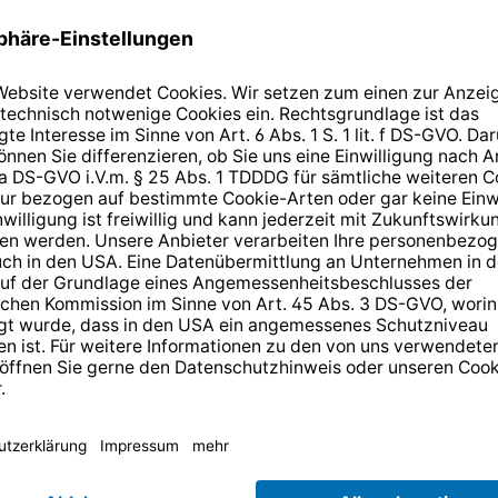
0200
14 Tage kostenlose
Rücksendung
.
r anmelden und
10,-€ Gutschein
er