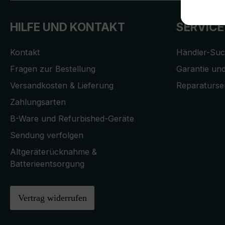
HILFE UND KONTAKT
SERVICE
Kontakt
Händler-Su
Fragen zur Bestellung
Garantie und
Versandkosten & Lieferung
Reparaturse
Zahlungsarten
B-Ware und Refurbished-Geräte
Sendung verfolgen
Altgeräterücknahme &
Batterieentsorgung
Vertrag widerrufen