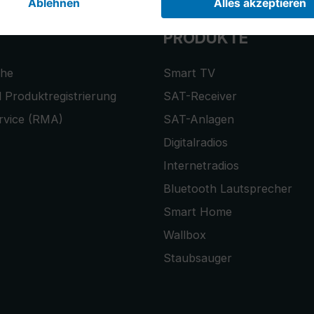
PRODUKTE
che
Smart TV
 Produktregistrierung
SAT-Receiver
rvice (RMA)
SAT-Anlagen
Digitalradios
Internetradios
Bluetooth Lautsprecher
Smart Home
Wallbox
Staubsauger