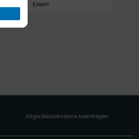
Extern
Altgeräterücknahme
beantragen