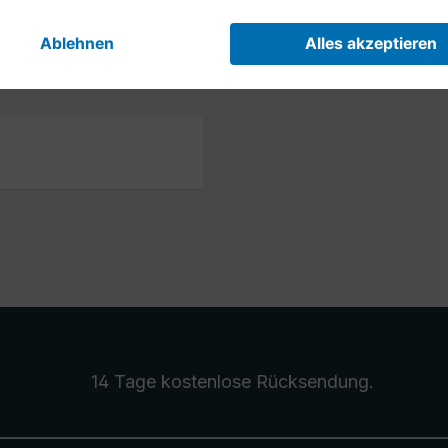
Netzteilart
14 Tage kostenlose
Rücksendung
.