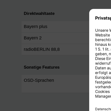
Direktwahltaste
Bayern plus
Ja
Bayern 2
Ja
radioBERLIN 88,8
Ja
Sonstige Features
OSD-Sprachen
Englis
Deutsc