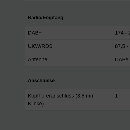
Radio/Empfang
DAB+
174 -
UKW/RDS
87,5 
Antenne
DAB/U
Anschlüsse
Kopfhöreranschluss (3,5 mm
1
Klinke)