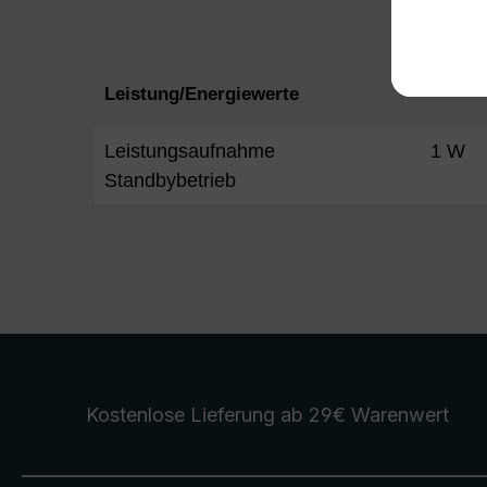
Leistung/Energiewerte
Leistungsaufnahme
1 W
Standbybetrieb
Kostenlose Lieferung
ab 29€ Warenwert