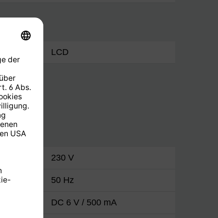
LCD
230 V
50 Hz
DC 6 V / 500 mA