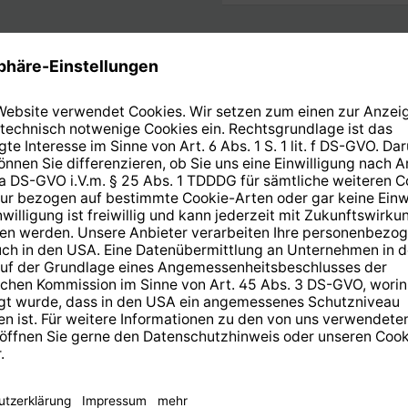
Display
Typ
Stromversorgung
ch, Französisch,
Nennspannung
h, Italienisch
Frequenz
Netzteil