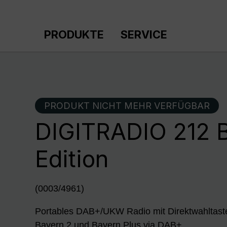
m Hauptinhalt springen
Zur Suche springen
Zur Hauptnavigation springen
PRODUKTE
SERVICE
PRODUKT NICHT MEHR VERFÜGBAR
DIGITRADIO 212 Be
Edition
(0003/4961)
Portables DAB+/UKW Radio mit Direktwahltaste
Bayern 2 und Bayern Plus via DAB+