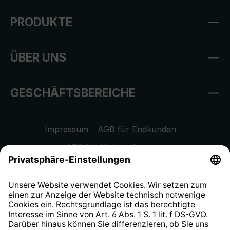
PRODUKTE
ÜBER UNS
GESCHÄFTSBEREICHE
Impressum
AGB für Endkunden
AGB für Unternehmen
Datenschutzhinweis
EU Data Act
Widerrufsrecht
Hinweisgeberschutzsystem
Barrierefreiheit