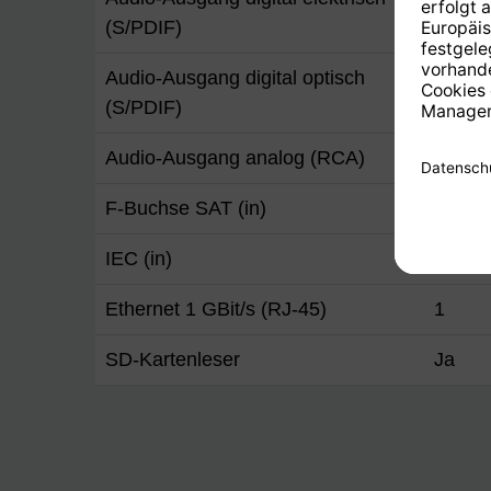
(S/PDIF)
Audio-Ausgang digital optisch
Ja
(S/PDIF)
Audio-Ausgang analog (RCA)
Ja ( re
F-Buchse SAT (in)
2
IEC (in)
Ja
Ethernet 1 GBit/s (RJ-45)
1
SD-Kartenleser
Ja