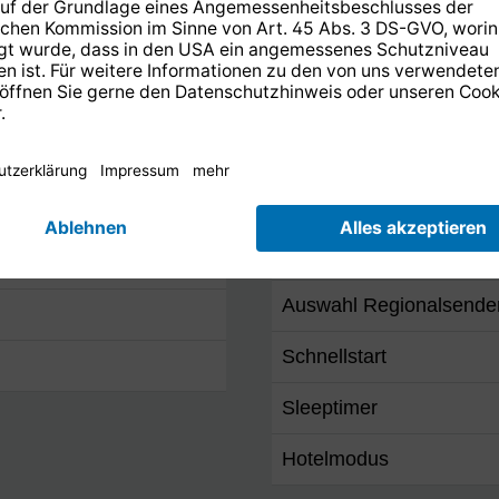
Uhr
Programmspeicherplätz
Autostandby
chts / links )
Fernbedienung
Teletext
Auswahl Regionalsende
Schnellstart
Sleeptimer
Hotelmodus