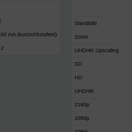
z
Standbild
00 mA (kurzschlussfest)
Zoom
.2
UHD/4K Upscaling
SD
HD
UHD/4K
2160p
1080p
1080i