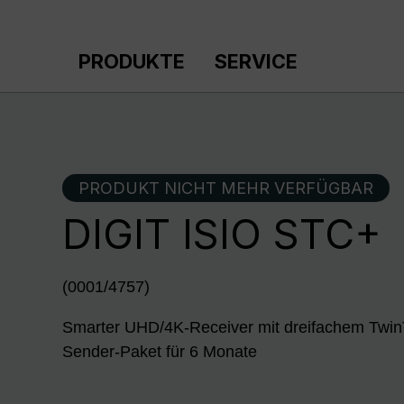
m Hauptinhalt springen
Zur Suche springen
Zur Hauptnavigation springen
PRODUKTE
SERVICE
PRODUKT NICHT MEHR VERFÜGBAR
DIGIT ISIO STC+
(0001/4757)
Smarter UHD/4K-Receiver mit dreifachem Twin
Sender-Paket für 6 Monate