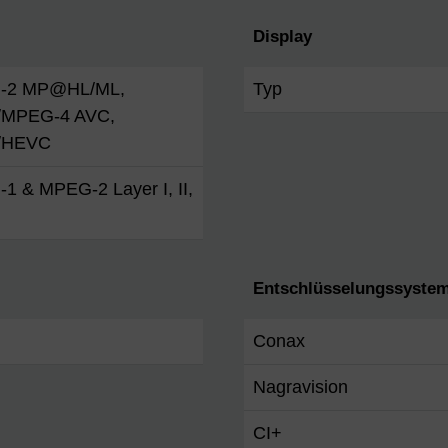
Display
-2 MP@HL/ML,
Typ
/MPEG-4 AVC,
/HEVC
1 & MPEG-2 Layer I, II,
Entschlüsselungssyste
Conax
Nagravision
CI+