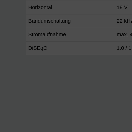
Horizontal
18 V
Bandumschaltung
22 kH
Stromaufnahme
max. 4
DiSEqC
1.0 / 1