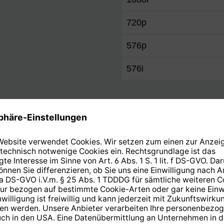
720p
576p
576i
Bedienung/Komfort
50/60p / HDCP 2.2)
Smart-Home-Client
 3.0)
Teletextuntertitel
Mediaplayer
Programmplatzmischun
Wecktimer