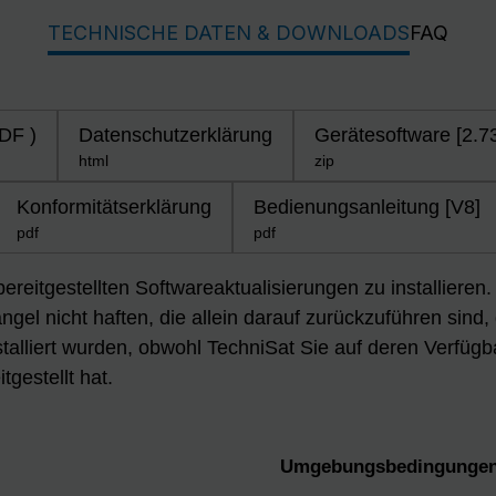
TECHNISCHE DATEN & DOWNLOADS
FAQ
DF )
Datenschutzerklärung
Gerätesoftware [2.7
html
zip
Konformitätserklärung
Bedienungsanleitung [V8]
pdf
pdf
 bereitgestellten Softwareaktualisierungen zu installiere
gel nicht haften, die allein darauf zurückzuführen sind,
talliert wurden, obwohl TechniSat Sie auf deren Verfügb
tgestellt hat.
Umgebungsbedingungen