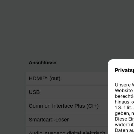
Anschlüsse
HDMI™ (out)
1 (4K 
USB
2 (USB
Common Interface Plus (CI+)
Ja
Smartcard-Leser
Ja
Audio-Ausgang digital elektrisch
Ja