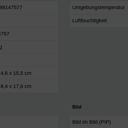
88147577
Umgebungstemperatur
Luftfeuchtigkeit
4757
g
 4,6 x 15,5 cm
 8,4 x 17,6 cm
Bild
Bild im Bild (PIP)