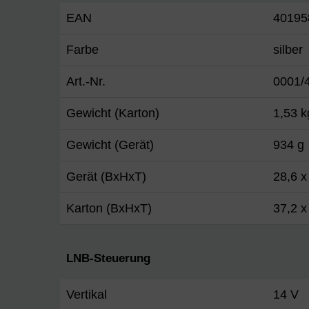
EAN
40195
Farbe
silber
Art.-Nr.
0001/
Gewicht (Karton)
1,53 k
Gewicht (Gerät)
934 g
Gerät (BxHxT)
28,6 x
Karton (BxHxT)
37,2 x
LNB-Steuerung
Vertikal
14 V