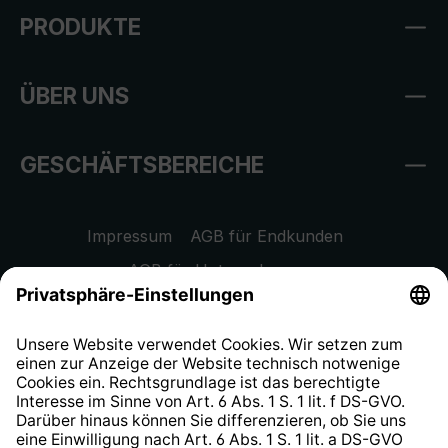
PRODUKTE
ÜBER UNS
GESCHÄFTSBEREICHE
Impressum
AGB für Endkunden
AGB für Unternehmen
Datenschutzhinweis
EU Data Act
Widerrufsrecht
Hinweisgeberschutzsystem
Barrierefreiheit