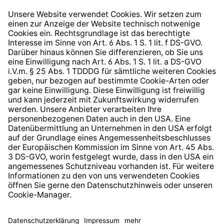
Widerrufsrecht
Hinweisgeberschutzsystem
Barrierefreiheit
* Alle Preise inkl. gesetzl. Mehrwertsteuer zzgl.
Versandkosten
und ggf. Nachnahmegebühren, wenn nicht
anders angegeben.