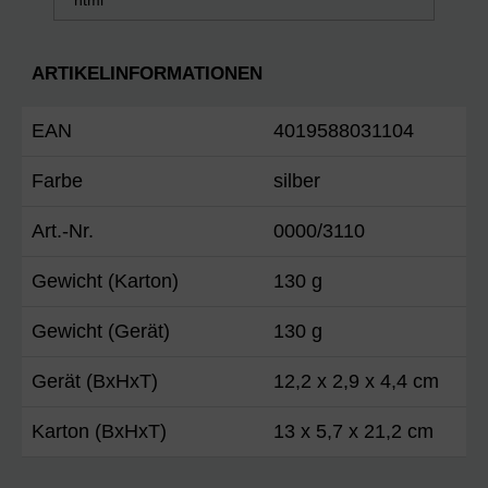
ARTIKELINFORMATIONEN
EAN
4019588031104
Farbe
silber
Art.-Nr.
0000/3110
Gewicht (Karton)
130 g
Gewicht (Gerät)
130 g
Gerät (BxHxT)
12,2 x 2,9 x 4,4 cm
Karton (BxHxT)
13 x 5,7 x 21,2 cm