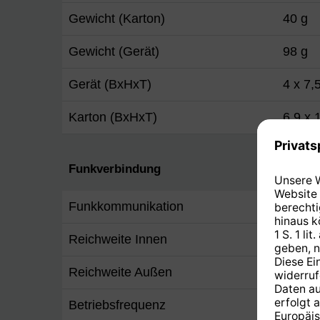
Gewicht (Karton)
40 g
Gewicht (Gerät)
98 g
Gerät (BxHxT)
4 x 7,
Karton (BxHxT)
6,9 x 
Funkverbindung
Funkkommunikation
Z-Wav
Reichweite Innen
max. 
Reichweite Außen
max. 
Betriebsfrequenz
868,4