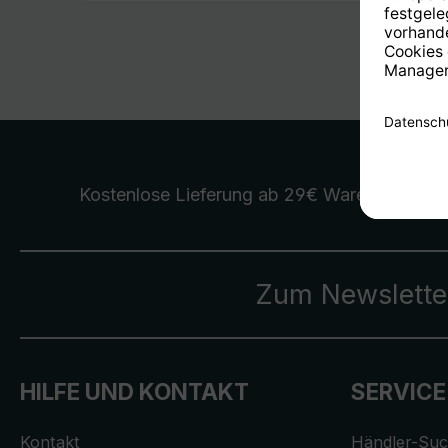
Kostenlose Lieferung
ab 29€ Warenwert
Zum Newslette
HILFE UND KONTAKT
SERVICE
Kontakt
Händler-Su