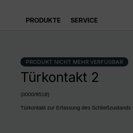
m Hauptinhalt springen
Zur Suche springen
Zur Hauptnavigation springen
PRODUKTE
SERVICE
PRODUKT NICHT MEHR VERFÜGBAR
Türkontakt 2
(0000/9518)
Türkontakt zur Erfassung des Schließzustands