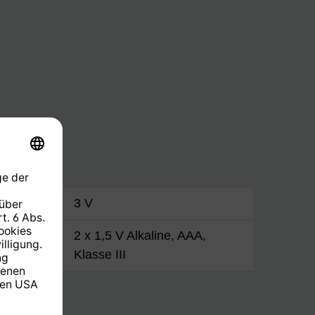
3 V
2 x 1,5 V Alkaline, AAA,
Klasse III