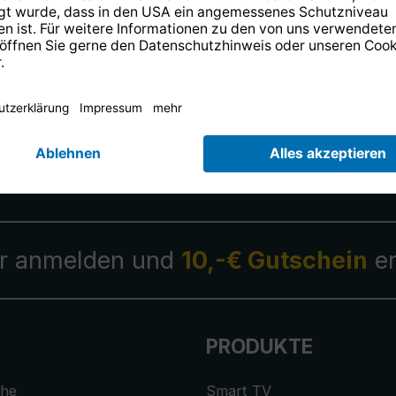
14 Tage kostenlose
Rücksendung
.
r anmelden und
10,-€ Gutschein
er
PRODUKTE
che
Smart TV