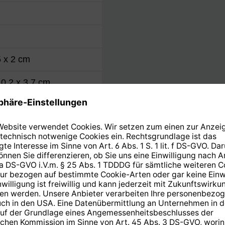
5 x 2 cm
10,2 x 3,7 cm
Stromversorgung
e Plus
Nennspannung
40 m
Batterietyp
100 m
2 MHz