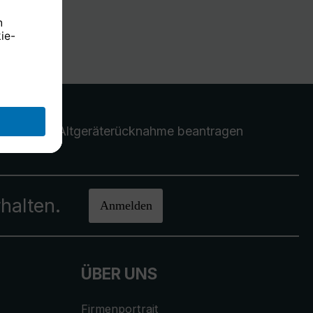
Altgeräterücknahme
beantragen
halten.
Anmelden
ÜBER UNS
Firmenportrait