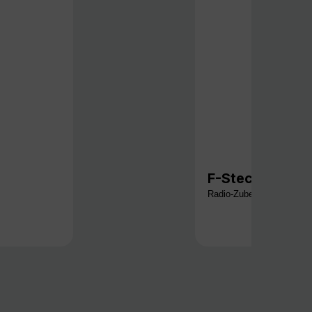
F-Stecker-Wer
Radio-Zubehör