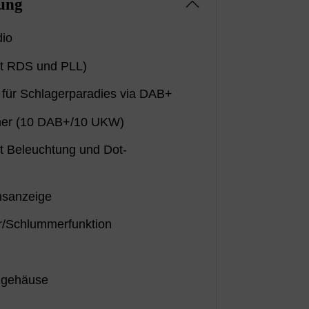
ung
dio
t RDS und PLL)
e für Schlagerparadies via DAB+
cher (10 DAB+/10 UKW)
t Beleuchtung und Dot-
msanzeige
r/Schlummerfunktion
zgehäuse