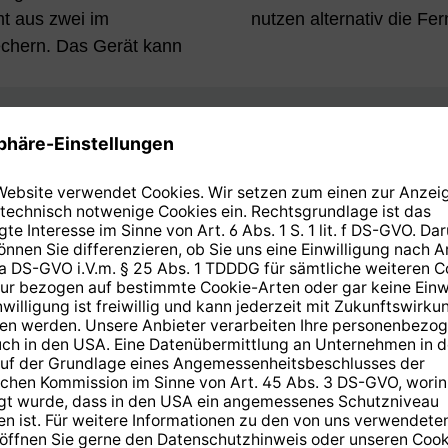
mt aus zwei im
nutzen alternativ die Fe
echern. Das Gerät kann