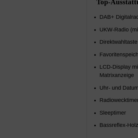
Top-Ausstatt
DAB+ Digitalra
UKW-Radio (mi
Direktwahltast
Favoritenspei
LCD-Display mi
Matrixanzeige
Uhr- und Datu
Radiowecktime
Sleeptimer
Bassreflex-Hol