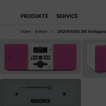
m Hauptinhalt springen
Zur Suche springen
Zur Hauptnavigation springen
PRODUKTE
SERVICE
Outlet
B-Ware
DIGITRADIO 305 Schlagerpa
Bildergalerie überspringen