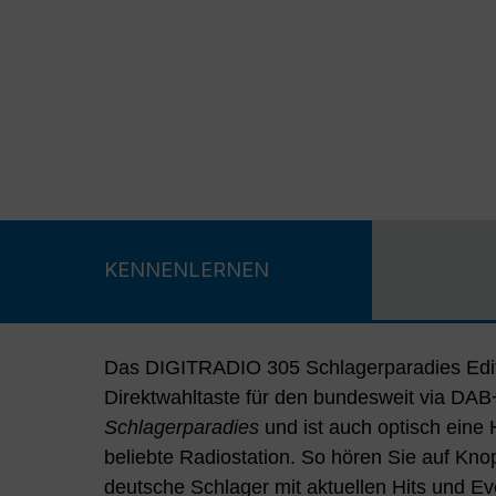
KENNENLERNEN
Das DIGITRADIO 305 Schlagerparadies Editi
Direktwahltaste für den bundesweit via DAB
Schlagerparadies
und ist auch optisch ein
AUX-IN-Audioeingang und den analogen
beliebte Radiostation. So hören Sie auf Kno
Sie externe Zuspieler oder Ausgabegeräte an
deutsche Schlager mit aktuellen Hits und Ev
Gerätevorderseite bedienen Sie die Funktionen de