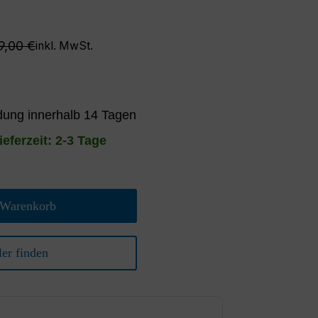
gulärer Preis:
9,00 €
inkl. MwSt.
ung innerhalb 14 Tagen
ieferzeit: 2-3 Tage
 Warenkorb
er finden