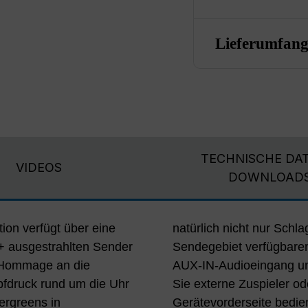
Lieferumfan
TECHNISCHE DAT
VIDEOS
DOWNLOAD
on verfügt über eine
natürlich nicht nur Schla
+ ausgestrahlten Sender
Sendegebiet verfügbar
e Hommage an die
 Audioausgang schließen
pfdruck rund um die Uhr
. Mit den Tasten auf der
ergreens in
s Radios oder