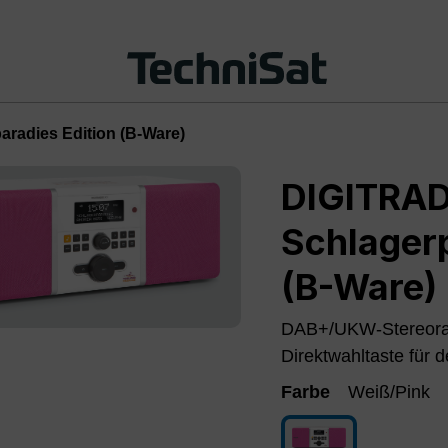
radies Edition (B-Ware)
DIGITRAD
Schlagerp
(B-Ware)
DAB+/UKW-Stereorad
Direktwahltaste für
Farbe
Weiß/Pink
Weiß/Pink