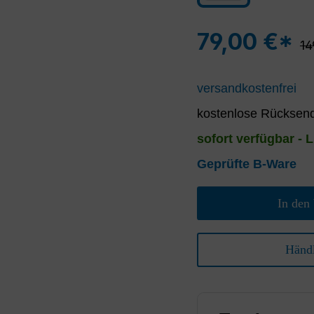
79,00 €*
Re
14
versandkostenfrei
kostenlose Rücksend
sofort verfügbar - L
Geprüfte B-Ware
In den
Händl