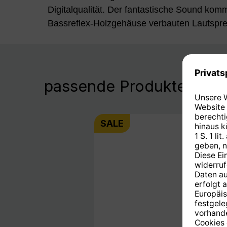
Digitalqualität. Der fantastische Sound kom
Bassreflex-Holzgehäuse verbauten Lautspr
passende Produkte
SALE