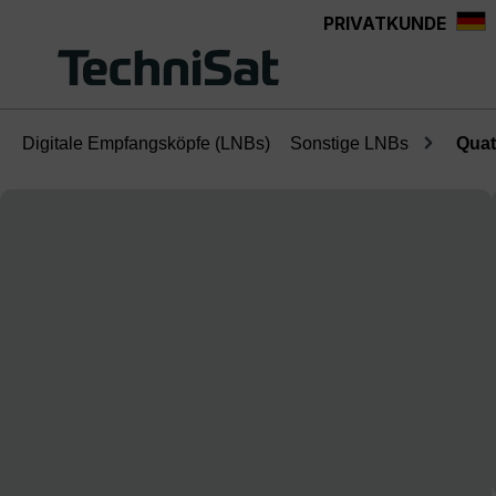
PRIVATKUNDE
Zum Hauptinhalt springen
Digitale Empfangsköpfe (LNBs)
Sonstige LNBs
Quat
Bildergalerie überspringen