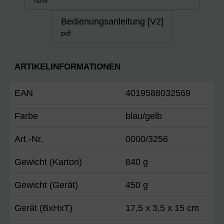
html
Bedienungsanleitung [V2]
pdf
ARTIKELINFORMATIONEN
EAN
4019588032569
Farbe
blau/gelb
Art.-Nr.
0000/3256
Gewicht (Karton)
840 g
Gewicht (Gerät)
450 g
Gerät (BxHxT)
17,5 x 3,5 x 15 cm