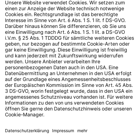
Widerrufsrecht
Hinweisgeberschutzsystem
Barrierefreiheit
* Alle Preise inkl. gesetzl. Mehrwertsteuer zzgl.
Versandkosten
und ggf. Nachnahmegebühren, wenn nicht
anders angegeben.