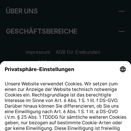
ÜBER UNS
GESCHÄFTSBEREICHE
Impressum
AGB für Endkunden
AGB für Unternehmen
Datenschutzhinweis
EU Data Act
Widerrufsrecht
Hinweisgeberschutzsystem
Barrierefreiheit