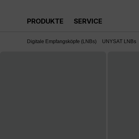
m Hauptinhalt springen
Zur Suche springen
Zur Hauptnavigation springen
PRODUKTE
SERVICE
Digitale Empfangsköpfe (LNBs)
UNYSAT LNBs
Bildergalerie überspringen