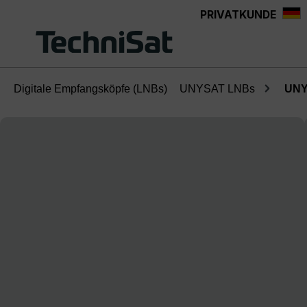
PRIVATKUNDE
Zum Hauptinhalt springen
Digitale Empfangsköpfe (LNBs)
UNYSAT LNBs
UNY
Bildergalerie überspringen