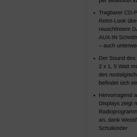
per Bluetooth k
Tragbarer CD-P
Retro-Look üb
rauschfreiem 
AUX-IN Schnitts
– auch unterwe
Der Sound des D
2 x 1, 5 Watt m
des nostalgisc
befindet sich e
Hervorragend a
Displays zeigt 
Radioprogramm 
an, dank Weckfu
Schulkinder