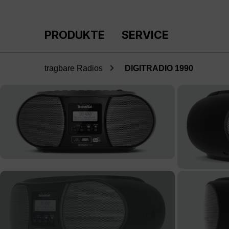
m Hauptinhalt springen
Zur Suche springen
Zur Hauptnavigation springen
PRODUKTE
SERVICE
tragbare Radios
DIGITRADIO 1990
Bildergalerie überspringen