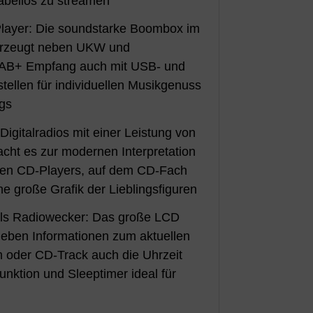
abellos zu streamen
layer: Die soundstarke Boombox im
erzeugt neben UKW und
DAB+ Empfang auch mit USB- und
tellen für individuellen Musikgenuss
gs
igitalradios mit einer Leistung von
acht es zur modernen Interpretation
hen CD-Players, auf dem CD-Fach
ine große Grafik der Lieblingsfiguren
ls Radiowecker: Das große LCD
neben Informationen zum aktuellen
oder CD-Track auch die Uhrzeit
nktion und Sleeptimer ideal für