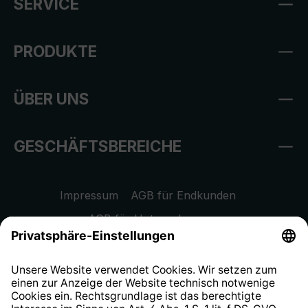
SERVICE
PRODUKTE
ÜBER UNS
GESCHÄFTSBEREICHE
Impressum
AGB für Endkunden
AGB für Unternehmen
Datenschutzhinweis
EU Data Act
Widerrufsrecht
Hinweisgeberschutzsystem