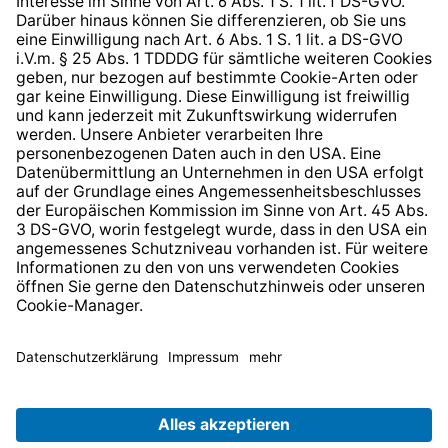
Barrierefreiheit
* Alle Preise inkl. gesetzl. Mehrwertsteuer zzgl.
Versandkosten
und ggf. Nachnahmegebühren, wenn nicht
anders angegeben.
© 2026 TechniSat Digital GmbH