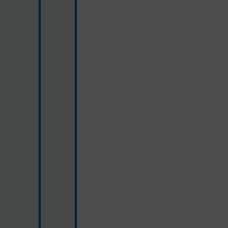
blau
weiß